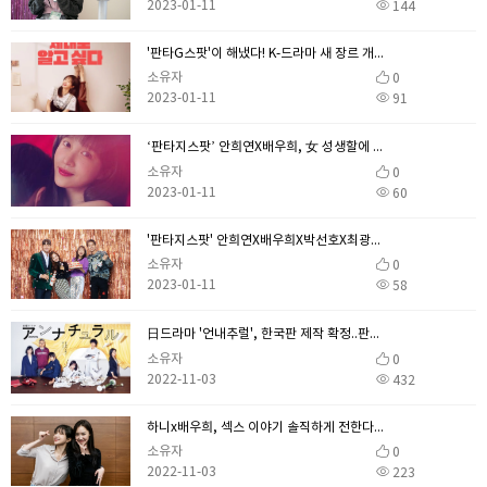
2023-01-11
144
'판타G스팟'이 해냈다! K-드라마 새 장르 개척…글로벌 홀릭
소유자
0
2023-01-11
91
‘판타지스팟’ 안희연X배우희, 女 성생할에 쿨한 접근..현실 공감 사이다 기대 [종합]
소유자
0
2023-01-11
60
'판타지스팟' 안희연X배우희X박선호X최광록, 갈망하는 네 남녀의 간절한 소원
소유자
0
2023-01-11
58
日드라마 '언내추럴', 한국판 제작 확정..판권 계약 완료 [공식]
소유자
0
2022-11-03
432
하니x배우희, 섹스 이야기 솔직하게 전한다..'판타지스팟' 올 하반기 방송[공식]
소유자
0
2022-11-03
223