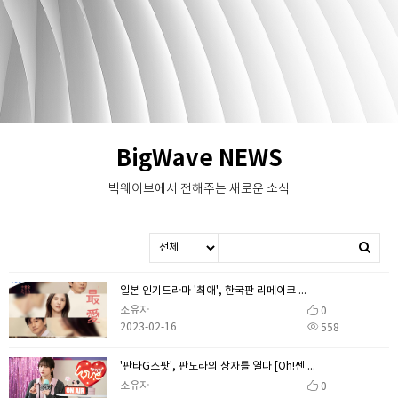
BigWave NEWS
빅웨이브에서 전해주는 새로운 소식
일본 인기드라마 '최애', 한국판 리메이크 확정 [공식]
소유자
0
2023-02-16
558
'판타G스팟', 판도라의 상자를 열다 [Oh!쎈 레터]
소유자
0